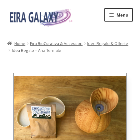
Menu
HOME
Home
Eira BioCurativa & Accessori
Idee Regalo & Offerte
Idea Regalo – Aria Termale
TESSERA
SHOP ONLINE
EIRA GALAXY
CHI SIAMO
LOG-IN
CARRELLO