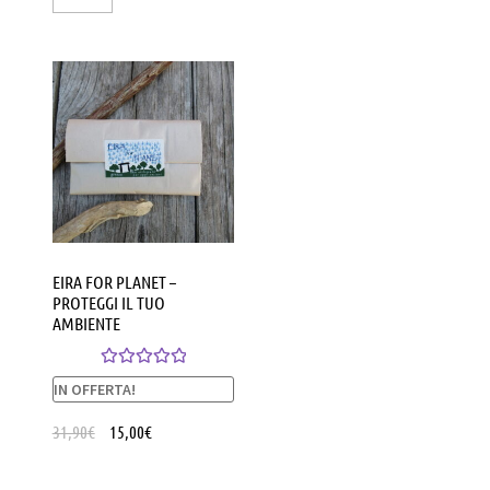
EIRA FOR PLANET –
PROTEGGI IL TUO
AMBIENTE
Valutato
5.00
IN OFFERTA!
su 5
31,90
€
15,00
€