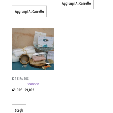
Aggiungi Al Carrello
Aggiungi Al Carrello
KIT EIRA SOS
Valutato
5.00
69,00
€
-
99,00
€
su 5
Scegli