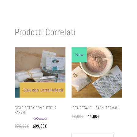
Prodotti Correlati
New
-50% con CartaFedeltà
CICLO DETOX COMPLETO_7
IDEA REGALO – BAGNI TERMALI
FANGHI
58,00
€
45,00
€
Valutato
5.00
875,00
€
699,00
€
su 5