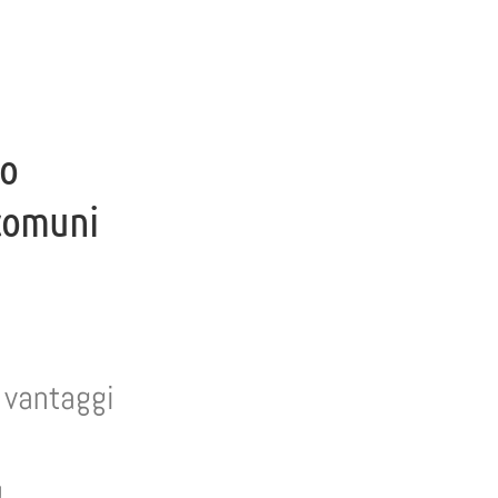
to
 comuni
i vantaggi