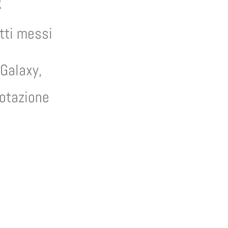
!
tti messi
 Galaxy,
notazione