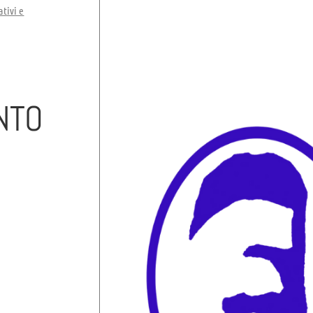
tivi e
NTO