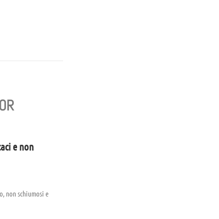
NOR
caci e non
so, non schiumosi e