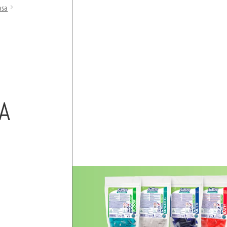
asa
A