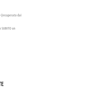
(recuperato dai
do SUBITO un
TE