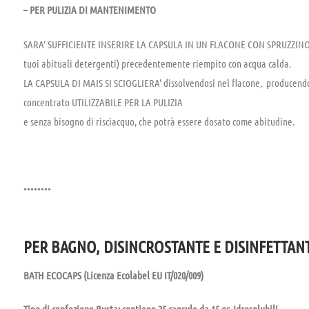
– PER PULIZIA DI MANTENIMENTO
SARA’ SUFFICIENTE INSERIRE LA CAPSULA IN UN FLACONE CON SPRUZZINO 
tuoi abituali detergenti) precedentemente riempito con acqua calda.
LA CAPSULA DI MAIS SI SCIOGLIERA’ dissolvendosi nel flacone, producen
concentrato UTILIZZABILE PER LA PULIZIA
e senza bisogno di risciacquo, che potrà essere dosato come abitudine.
••••••••
PER BAGNO, DISINCROSTANTE E DISINFETTAN
BATH ECOCAPS (Licenza Ecolabel EU IT/020/009)
Tipo di confezione Busta: contiene 25 capsule da 15 gr. Idrosolubili