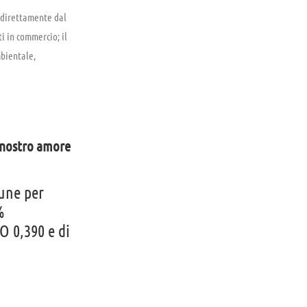
a direttamente dal
i in commercio; il
mbientale,
l nostro amore
mune per
%
O 0,390 e di