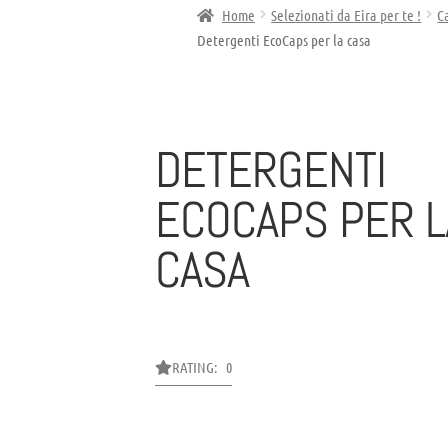
Home
Selezionati da Eira per te !
C
Detergenti EcoCaps per la casa
DETERGENTI
ECOCAPS PER L
CASA
RATING: 0