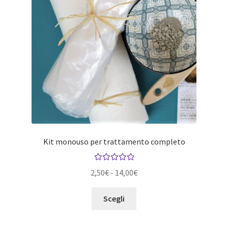
Kit monouso per trattamento completo
Valutato
5.00
Fascia
2,50
€
-
14,00
€
su 5
di
Questo
prezzo:
Scegli
prodotto
da
ha
2,50€