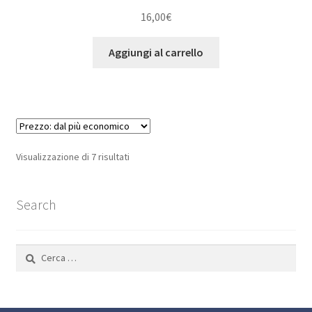
Valutato
5.00
16,00
€
su 5
Aggiungi al carrello
Prezzo:
Visualizzazione di 7 risultati
dal
più
Search
economico
Ricerca
per: